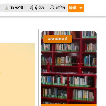
वेब स्टोरी
ई-पेपर
लॉगिन
आज फोकस में