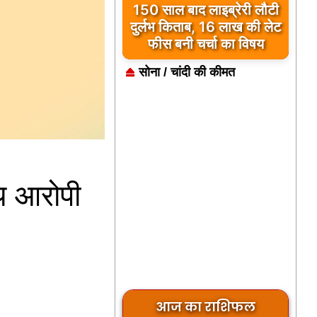
कुछ मोहब्बतें मुकम्मल होकर भी
अधूरी रह जाती हैं… ‘मुसाफिर
कैफे’ उसी दर्द का नाम है
सोना / चांदी की कीमत
्य आरोपी
आज का राशिफल