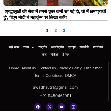
‘श्रद्धालुओं की सेवा में हमसे कुछ कमी रह गई हो, तो मैं क्षमाप्रार्थी
हूं’, पीएम मोदी ने महाकुंभ पर लिखा ब्लॉग
1
2
3
बड़ी खबर
राज्य
राष्ट्रीय
अंतर्राष्ट्रीय
क्राइम
राजनीति
मनोरंजन
खेल
विडिओ
ई-पेपर
Home
About us
Contact us
Privacy Policy
Disclaimer
Terms Conditions
DMCA
awadhsutra@gmail.com
+91 9450461091