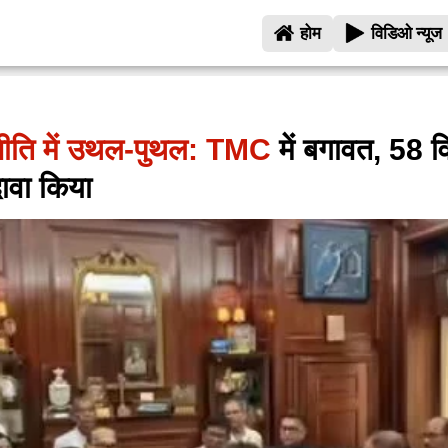
होम
विडिओ न्यूज
नीति में उथल-पुथल: TMC
में बगावत, 58 व
ावा किया