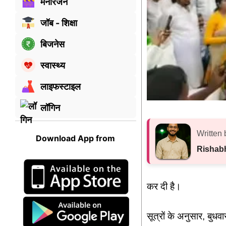
मनोरंजन
जॉब - शिक्षा
बिजनेस
स्वास्थ्य
लाइफस्टाइल
लॉगिन
Written 
Download App from
Rishab
कर दी है।
सूत्रों के अनुसार, बुध