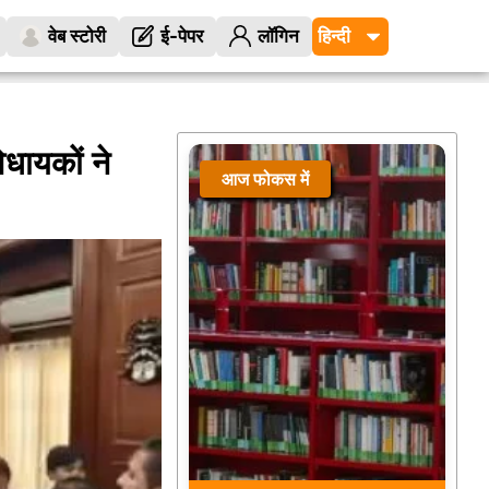
वेब स्टोरी
ई-पेपर
लॉगिन
िधायकों ने
आज फोकस में