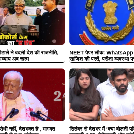
ोटाले ने बदली देश की राजनीति,
NEET पेपर लीक: WhatsApp ग्
ध्याय अब खत्म
साजिश की परतें, परीक्षा व्यवस्था 
धी नहीं, देशभक्त है’, भागवत
सितंबर से देशभर में ‘क्या बोलती 