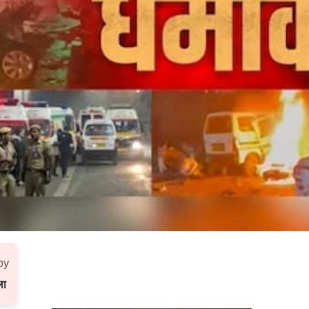
by
ला