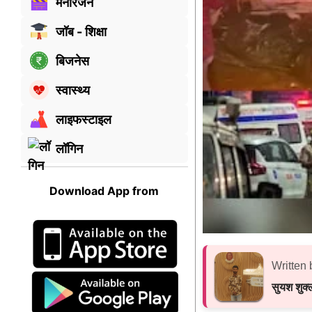
मनोरंजन
जॉब - शिक्षा
बिजनेस
स्वास्थ्य
लाइफस्टाइल
लॉगिन
Download App from
Written 
सुयश शुक्