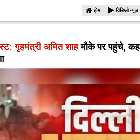
होम
विडिओ न्यूज
स्ट: गृहमंत्री अमित शाह
मौके पर पहुंचे, कह
गा