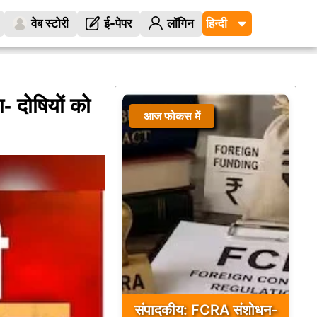
वेब स्टोरी
ई-पेपर
लॉगिन
ा- दोषियों को
आज फोकस में
संपादकीय: FCRA संशोधन-