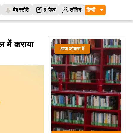
वेब स्टोरी
ई-पेपर
लॉगिन
ल में कराया
आज फोकस में