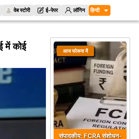
वेब स्टोरी
ई-पेपर
लॉगिन
 में कोई
आज फोकस में
संपादकीय: FCRA संशोधन-