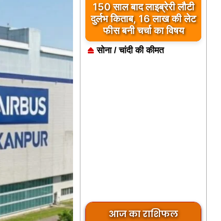
कुछ मोहब्बतें मुकम्मल होकर भी
अधूरी रह जाती हैं… ‘मुसाफिर
कैफे’ उसी दर्द का नाम है
सोना / चांदी की कीमत
आज का राशिफल