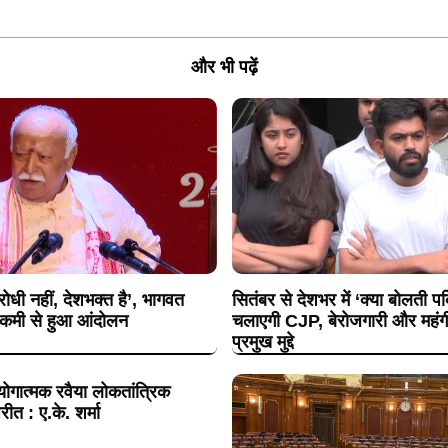
और भी पढ़ें
धी नहीं, देशभक्त है’, भागवत
सितंबर से देशभर में ‘क्या बोलती 
ी कमी से हुआ आंदोलन
चलाएगी CJP, बेरोजगारी और महंगी श
प्रमुख मुद्दे
ोगात्मक रवैया लोकतांत्रिक
रीत : ए.के. शर्मा