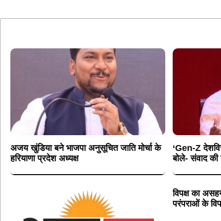
अजय खुंडिया बने भाजपा अनुसूचित जाति मोर्चा के
‘Gen-Z देशविरो
हरियाणा प्रदेश अध्यक्ष
बोले- संवाद क
विपक्ष का असहय
परंपराओं के विप