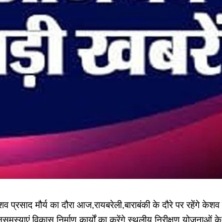
्रसाद मौर्य का दौरा आज,रायबरेली,बाराबंकी के दौरे पर रहेंगे केशव मौर्
मस्याएं,विकास,निर्माण कार्यों का करेंगे स्थलीय निरीक्षण,योजनाओं क