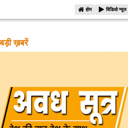
होम
विडिओ न्यूज
बड़ी ख़बरें