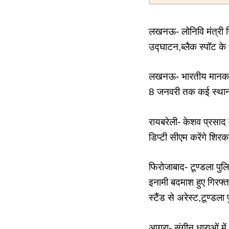
लखनऊ- लोनिवि मंत्री ज
उद्घाटन,ब्लैक स्पॉट के 
लखनऊ- भारतीय मानक ब्य
8 जनवरी तक कई स्थानों
रायबरेली- केशव प्रसाद 
डिप्टी सीएम करेंगे शिरक
फिरोजाबाद- टूण्डला पु
इनामी बदमाश हुए गिरफ्त
स्टैंड से अरेस्ट,टूण्डला
आगरा- संगीन धाराओं मे