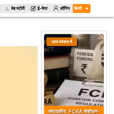
वेब स्टोरी
ई-पेपर
लॉगिन
आज फोकस में
संपादकीय: FCRA संशोधन-