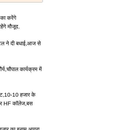
ा करेंगे
ेंगे मौजूद.
ेल ने दी बधाई,आज से
य,चौपाल कार्यक्रम में
स्ट,10-10 हजार के
ना पर HF कॉलेज,बस
5 हजार का इनाम,आगरा