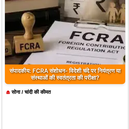
बांकीपुर में PK की बड़ी जीत, बीजेपी के किले में जनसुराज
संपादकीय: FCRA संशोधन- विदेशी चंदे पर नियंत्रण या
संस्थाओं की स्वतंत्रता की परीक्षा?
की दस्तक
सोना / चांदी की कीमत