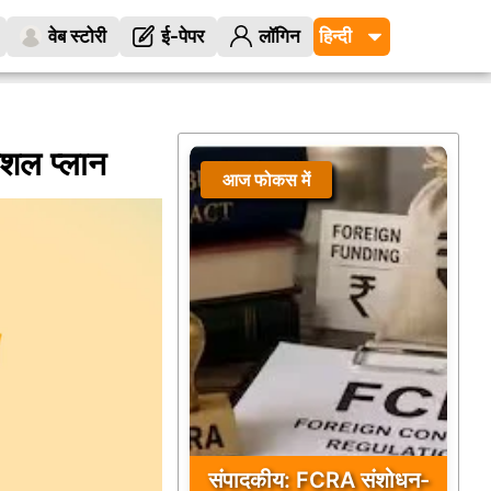
वेब स्टोरी
ई-पेपर
लॉगिन
ेशल प्लान
आज फोकस में
संपादकीय: FCRA संशोधन-