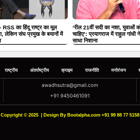
 RSS का हिंदू राष्ट्र का मूल
‘रील 21वीं सदी का नशा, युवाओं क
, लेकिन संघ प्रमुख के बयानों में
चाहिए’: प्रयागराज में राहुल गांधी
ा
साधा निशाना
राष्ट्रीय
अंतर्राष्ट्रीय
क्राइम
राजनीति
मनोरंजन
awadhsutra@gmail.com
+91 9450461091
Copyright © 2025
|
Design By Bootalpha.com +91 99 88 77 5158