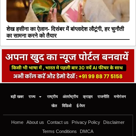
शेख हसीना का ऐलान- दिसंबर में बांग्लादेश लौटूंगी, हर चुनौती
का सामना करने को तैयार
बड़ी खबर
राज्य
राष्ट्रीय
अंतर्राष्ट्रीय
क्राइम
राजनीति
मनोरंजन
खेल
विडिओ
ई-पेपर
Home
About us
Contact us
Privacy Policy
Disclaimer
Terms Conditions
DMCA