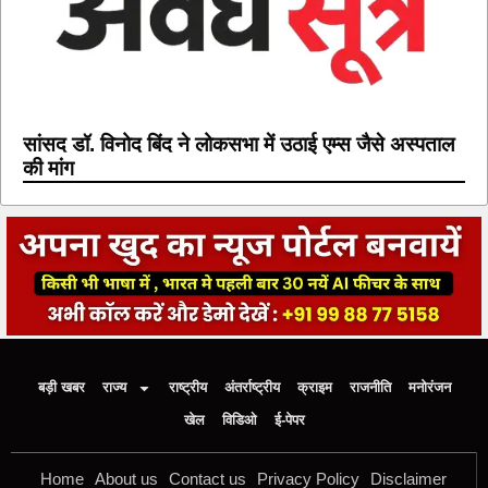
सांसद डॉ. विनोद बिंद ने लोकसभा में उठाई एम्स जैसे अस्पताल
की मांग
बड़ी खबर
राज्य
राष्ट्रीय
अंतर्राष्ट्रीय
क्राइम
राजनीति
मनोरंजन
खेल
विडिओ
ई-पेपर
Home
About us
Contact us
Privacy Policy
Disclaimer