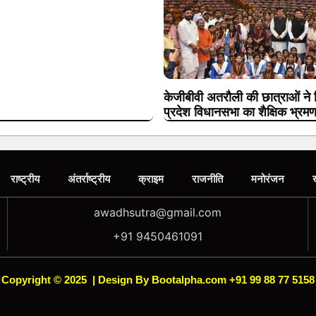
केजीबीवी अतरौली की छात्राओं ने 
प्रदेश विधानसभा का शैक्षिक भ्रम
राष्ट्रीय
अंतर्राष्ट्रीय
क्राइम
राजनीति
मनोरंजन
awadhsutra@gmail.com
+91 9450461091
Copyright © 2025
|
Design By Bootalpha.com +91 99 88 77 5158