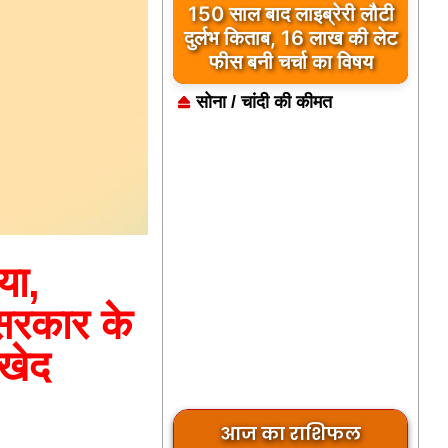
कुछ मोहब्बतें मुकम्मल होकर भी
150 साल बाद लाइब्रेरी लौटी
दुर्लभ किताब, 16 लाख की लेट
अधूरी रह जाती हैं… ‘मुसाफिर
कैफे’ उसी दर्द का नाम है
फीस बनी चर्चा का विषय
सोना / चांदी की कीमत
या,
 सरकार के
 खेद
आज का राशिफल