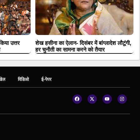
किया उत्तर
शेख हसीना का ऐलान- दिसंबर में बांग्लादेश लौटूंगी,
ण
हर चुनौती का सामना करने को तैयार
खेल
विडिओ
ई-पेपर