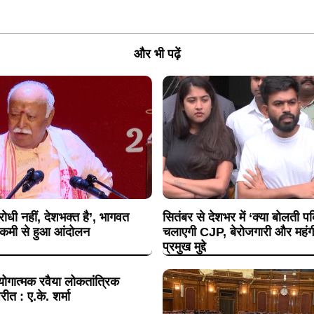
और भी पढ़ें
धी नहीं, देशभक्त है’, भागवत
सितंबर से देशभर में ‘क्या बोलती 
ी कमी से हुआ आंदोलन
चलाएगी CJP, बेरोजगारी और महंगी श
प्रमुख मुद्दे
ोगात्मक रवैया लोकतांत्रिक
रीत : ए.के. शर्मा