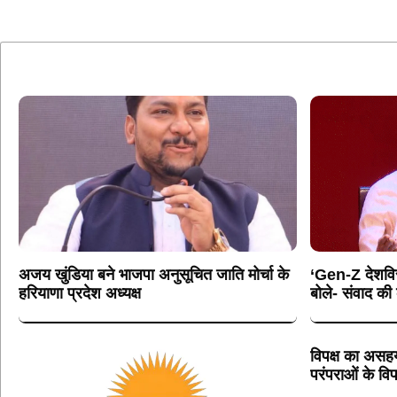
अजय खुंडिया बने भाजपा अनुसूचित जाति मोर्चा के
‘Gen-Z देशविरो
हरियाणा प्रदेश अध्यक्ष
बोले- संवाद क
विपक्ष का असहय
परंपराओं के विप