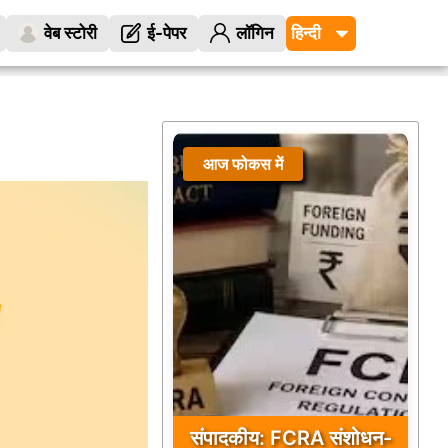
वेब स्टोरी
ई-पेपर
लॉगिन
आज फोकस में
संपादकीय: FCRA संशोधन-