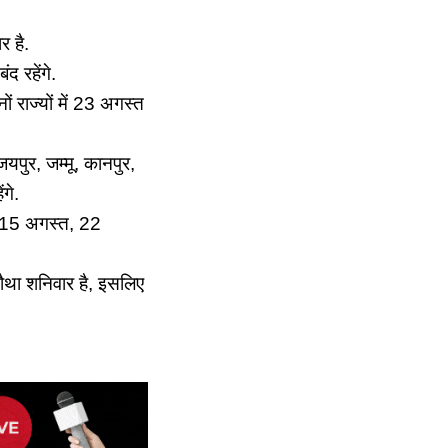
र है.
द रहेंगे.
ं राज्‍यों में 23 अगस्‍त
यपुर, जम्‍मू, कानपुर,
गे.
्त, 15 अगस्त, 22
ौथा शनिवार है, इसलिए