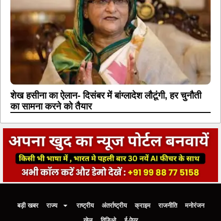
शेख हसीना का ऐलान- दिसंबर में बांग्लादेश लौटूंगी, हर चुनौती
का सामना करने को तैयार
बड़ी खबर
राज्य
राष्ट्रीय
अंतर्राष्ट्रीय
क्राइम
राजनीति
मनोरंजन
खेल
विडिओ
ई-पेपर