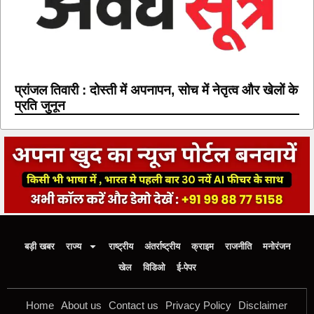
प्रांजल तिवारी : दोस्ती में अपनापन, सोच में नेतृत्व और खेलों के
प्रति जुनून
बड़ी खबर
राज्य
राष्ट्रीय
अंतर्राष्ट्रीय
क्राइम
राजनीति
मनोरंजन
खेल
विडिओ
ई-पेपर
Home
About us
Contact us
Privacy Policy
Disclaimer