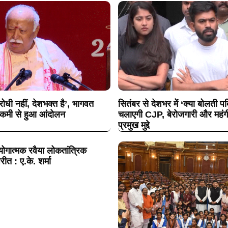
धी नहीं, देशभक्त है’, भागवत
सितंबर से देशभर में ‘क्या बोलती 
ी कमी से हुआ आंदोलन
चलाएगी CJP, बेरोजगारी और महंगी श
प्रमुख मुद्दे
ोगात्मक रवैया लोकतांत्रिक
रीत : ए.के. शर्मा