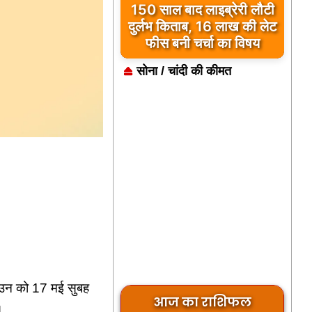
150 साल बाद लाइब्रेरी लौटी
दुर्लभ किताब, 16 लाख की लेट
फीस बनी चर्चा का विषय
सोना / चांदी की कीमत
डाउन को 17 मई सुबह
आज का राशिफल
।