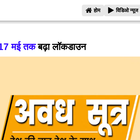
होम
विडिओ न्यूज
ें 17 मई तक
बढ़ा लॉकडाउन