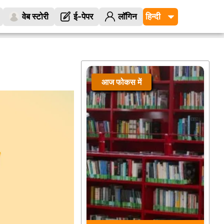
वेब स्टोरी
ई-पेपर
लॉगिन
आज फोकस में