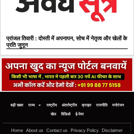
प्रांजल तिवारी : दोस्ती में अपनापन, सोच में नेतृत्व और खेलों के
प्रति जुनून
बड़ी खबर
राज्य
राष्ट्रीय
अंतर्राष्ट्रीय
क्राइम
राजनीति
मनोरंजन
खेल
विडिओ
ई-पेपर
Home
About us
Contact us
Privacy Policy
Disclaimer