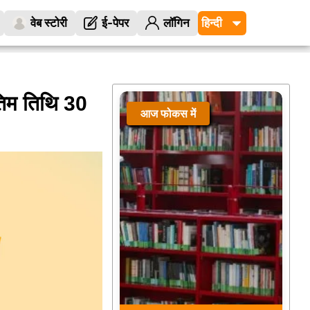
वेब स्टोरी
ई-पेपर
लॉगिन
िम तिथि 30
आज फोकस में