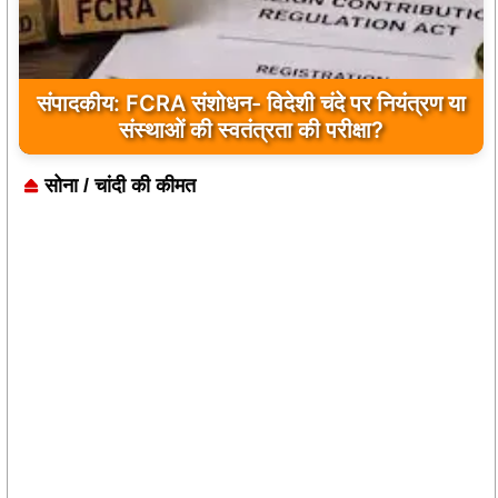
बांकीपुर में PK की बड़ी जीत, बीजेपी के किले में जनसुराज
संपादकीय: FCRA संशोधन- विदेशी चंदे पर नियंत्रण या
संस्थाओं की स्वतंत्रता की परीक्षा?
की दस्तक
सोना / चांदी की कीमत