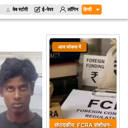
वेब स्टोरी
ई-पेपर
लॉगिन
आज फोकस में
संपादकीय: FCRA संशोधन-