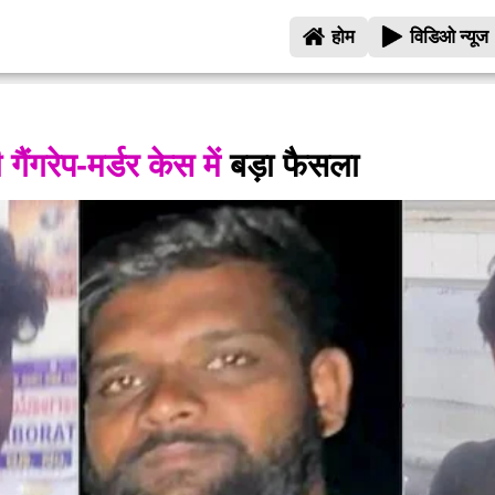
होम
विडिओ न्यूज
गैंगरेप-मर्डर केस में
बड़ा फैसला