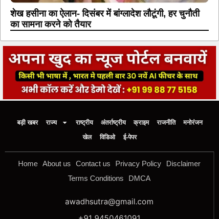
शेख हसीना का ऐलान- दिसंबर में बांग्लादेश लौटूंगी, हर चुनौती
का सामना करने को तैयार
बड़ी खबर
राज्य
राष्ट्रीय
अंतर्राष्ट्रीय
क्राइम
राजनीति
मनोरंजन
खेल
विडिओ
ई-पेपर
Home
About us
Contact us
Privacy Policy
Disclaimer
Terms Conditions
DMCA
awadhsutra@gmail.com
+91 9450461091