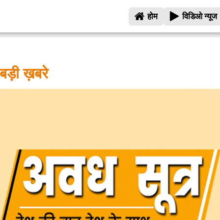
होम
विडिओ न्यूज
 बड़ी ख़बरे