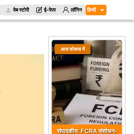
वेब स्टोरी
ई-पेपर
लॉगिन
आज फोकस में
संपादकीय: FCRA संशोधन-