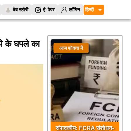
वेब स्टोरी
ई-पेपर
लॉगिन
े के घपले का
आज फोकस में
संपादकीय: FCRA संशोधन-