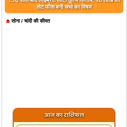
कुछ मोहब्बतें मुकम्मल होकर भी अधूरी रह जाती हैं…
‘मुसाफिर कैफे’ उसी दर्द का नाम है
सोना / चांदी की कीमत
आज का राशिफल