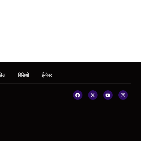
खेल
विडिओ
ई-पेपर