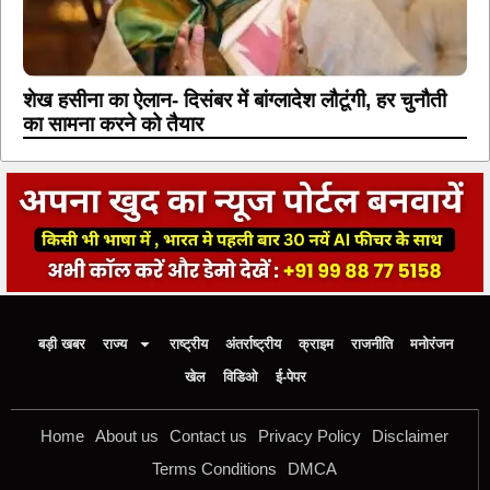
शेख हसीना का ऐलान- दिसंबर में बांग्लादेश लौटूंगी, हर चुनौती
का सामना करने को तैयार
बड़ी खबर
राज्य
राष्ट्रीय
अंतर्राष्ट्रीय
क्राइम
राजनीति
मनोरंजन
खेल
विडिओ
ई-पेपर
Home
About us
Contact us
Privacy Policy
Disclaimer
Terms Conditions
DMCA