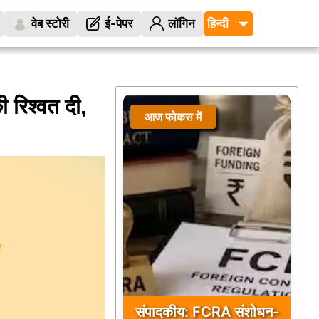
वेब स्टोरी
ई-पेपर
लॉगिन
 रिश्वत दी,
आज फोकस में
संपादकीय: FCRA संशोधन-