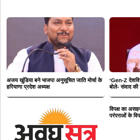
अजय खुंडिया बने भाजपा अनुसूचित जाति मोर्चा के
‘Gen-Z देशविरो
हरियाणा प्रदेश अध्यक्ष
बोले- संवाद क
विपक्ष का असहय
परंपराओं के विप