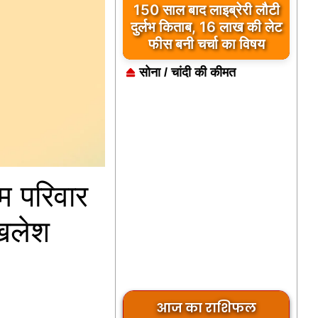
कुछ मोहब्बतें मुकम्मल होकर भी
अधूरी रह जाती हैं… ‘मुसाफिर
कैफे’ उसी दर्द का नाम है
सोना / चांदी की कीमत
यम परिवार
 अखलेश
आज का राशिफल