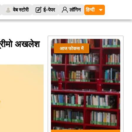
वेब स्टोरी
ई-पेपर
लॉगिन
सुप्रीमो अखलेश
आज फोकस में