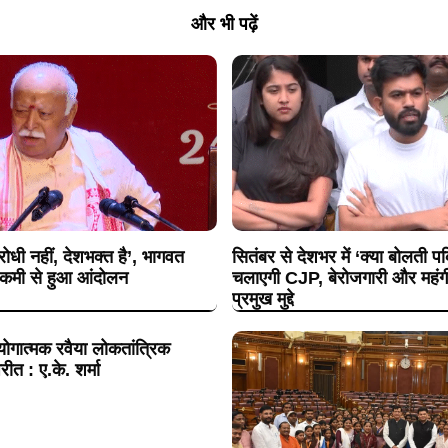
और भी पढ़ें
धी नहीं, देशभक्त है’, भागवत
सितंबर से देशभर में ‘क्या बोलती 
ी कमी से हुआ आंदोलन
चलाएगी CJP, बेरोजगारी और महंगी श
प्रमुख मुद्दे
ोगात्मक रवैया लोकतांत्रिक
रीत : ए.के. शर्मा