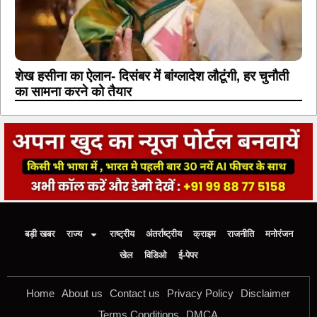
शेख हसीना का ऐलान- दिसंबर में बांग्लादेश लौटूंगी, हर चुनौती
का सामना करने को तैयार
बड़ी खबर
राज्य
राष्ट्रीय
अंतर्राष्ट्रीय
क्राइम
राजनीति
मनोरंजन
खेल
विडिओ
ई-पेपर
Home
About us
Contact us
Privacy Policy
Disclaimer
Terms Conditions
DMCA