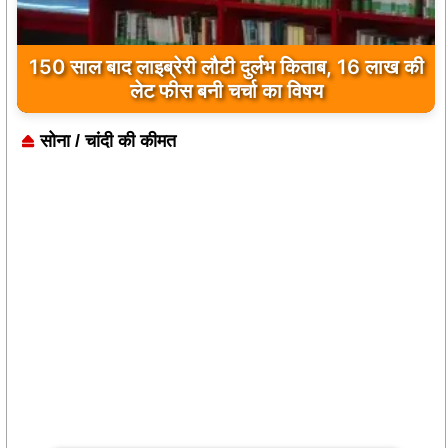
150 साल बाद लाइब्रेरी लौटी दुर्लभ किताब, 16 लाख की
कुछ मोहब्बतें मुकम्मल होकर भी अधूरी रह जाती हैं…
‘मुसाफिर कैफे’ उसी दर्द का नाम है
लेट फीस बनी चर्चा का विषय
सोना / चांदी की कीमत