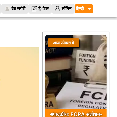
वेब स्टोरी
ई-पेपर
लॉगिन
आज फोकस में
संपादकीय: FCRA संशोधन-