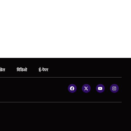
खेल
विडिओ
ई-पेपर