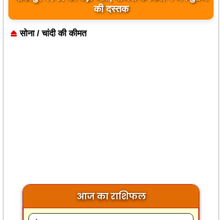
की दस्तक
सोना / चांदी की कीमत
आज का राशिफल