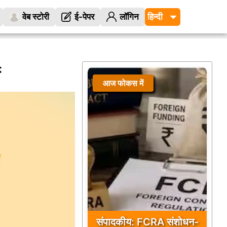
वेब स्टोरी
ई-पेपर
लॉगिन
े
आज फोकस में
संपादकीय: FCRA संशोधन-