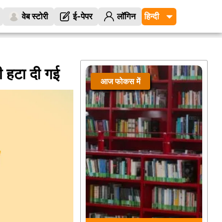
वेब स्टोरी
ई-पेपर
लॉगिन
ी हटा दी गई
आज फोकस में