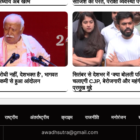
ध्याय अब खत्म
साजिश की परतें, परीक्षा व्यवस्था 
धी नहीं, देशभक्त है’, भागवत
सितंबर से देशभर में ‘क्या बोलती 
ी कमी से हुआ आंदोलन
चलाएगी CJP, बेरोजगारी और महंगी श
प्रमुख मुद्दे
राष्ट्रीय
अंतर्राष्ट्रीय
क्राइम
राजनीति
मनोरंजन
awadhsutra@gmail.com