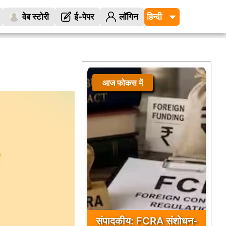
वेब स्टोरी
ई-पेपर
लॉगिन
आज फोकस में
संपादकीय: FCRA संशोधन-